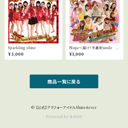
Sparkling shine
Ninja～届け！手裏剣smile /
BoomBoom! You are fre
¥3,000
¥1,000
e
商品一覧に戻る
© 【公式】アラフォーアイドルShine4ever
Powered by