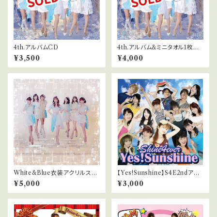
4th.アルバムCD
4th.アルバム&ミニタオル1枚セ
ット
¥3,500
¥4,000
White&Blue衣装アクリルスタ
【Yes!Sunshine】S4E2ndアル
ンド7人コンプリートセット
バム【好評販売中】
¥5,000
¥3,000